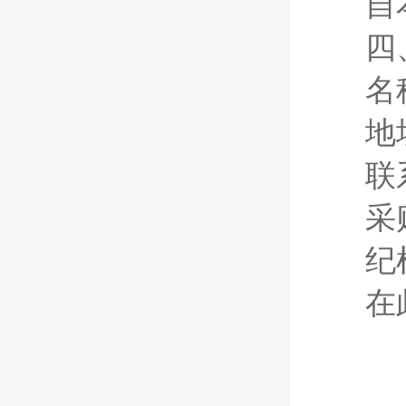
自
四
名
地
联
采
纪
在