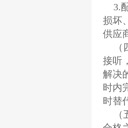
3
损坏
供应
（
接听
解决
时内
时替
（
合格