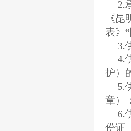
2
《昆
表》“
3
4
护）
5
章）
6
份证