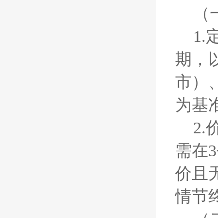
（
1
期，
市）
为基
2
需在
价且
情节